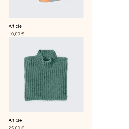
Article
Prix
10,00 €
Article
Prix
25,00 €