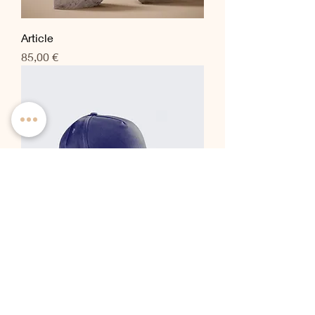
Article
Prix
85,00 €
Article
Prix
40,00 €