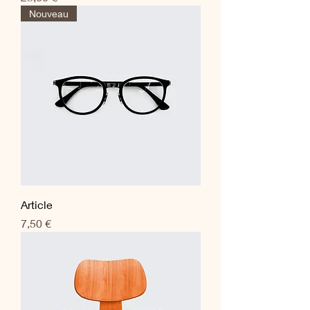
Nouveau
Article
Prix
7,50 €