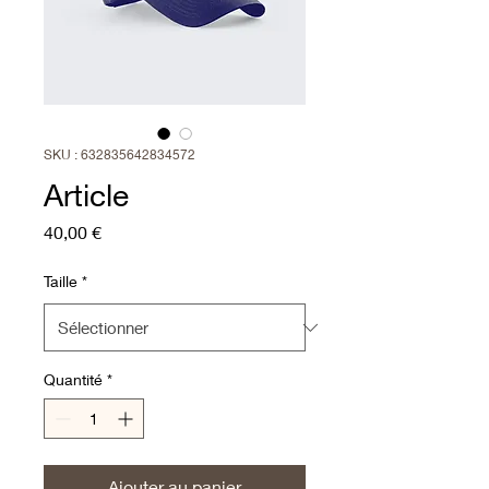
SKU : 632835642834572
Article
Prix
40,00 €
Taille
*
Quantité
*
Ajouter au panier