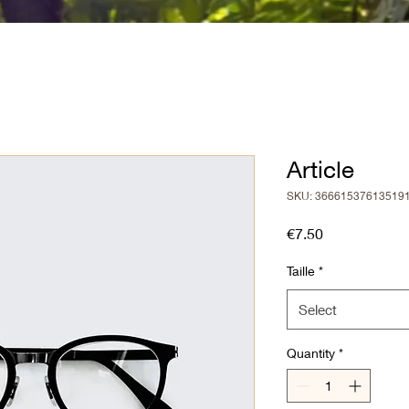
Article
SKU: 36661537613519
Price
€7.50
Taille
*
Select
Quantity
*