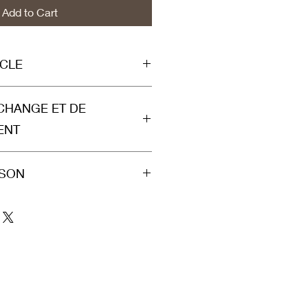
Add to Cart
ICLE
sissez ici les caractéristiques de
ÉCHANGE ET DE
ère et autres détails utiles. Cet
l pour expliquer les avantages de
ENT
ts.
 et de remboursement. Informez
ISON
nditions d'échange et de
ticles qu'ils achètent sur votre
ent vos conditions afin d'établir
n. Idéal pour ajouter davantage de
ance avec vos clients et leur
s de livraison et conditionnement
eter sur votre site en toute
ez des informations claires sur vos
in de rassurer vos clients et
e.