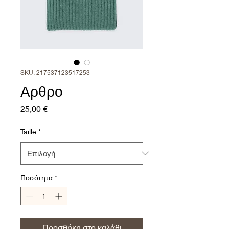
SKU: 217537123517253
Αρθρο
Τιμή
25,00 €
Taille
*
Ποσότητα
*
Προσθήκη στο καλάθι